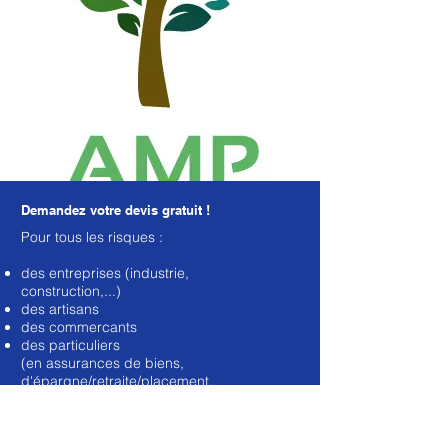
Demandez votre devis gratuit !
​Pour tous les risques :
des entreprises (industrie,
construction,...)
des artisans
des commercants
des particuliers
(en assurances de biens,
d'épargne/retraite/placement,
prévoyance et santé).