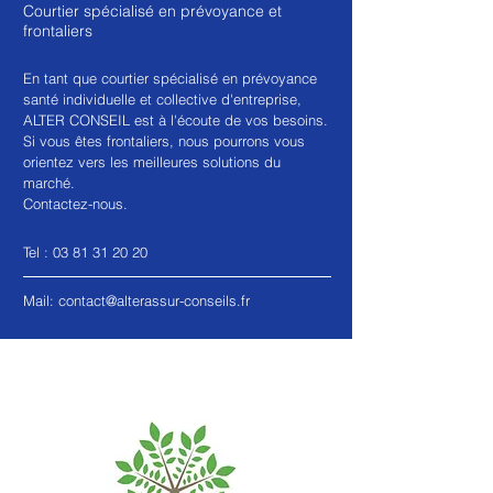
Courtier spécialisé en prévoyance et
frontaliers
En tant que courtier spécialisé en prévoyance
santé individuelle et collective d'entreprise,
ALTER CONSEIL est à l'écoute de vos besoins.
Si vous êtes frontaliers, nous pourrons vous
orientez vers les meilleures solutions du
marché.
Contactez-nous.
Tel :
03 81 31 20 20
Mail:
contact@alterassur-conseils.fr